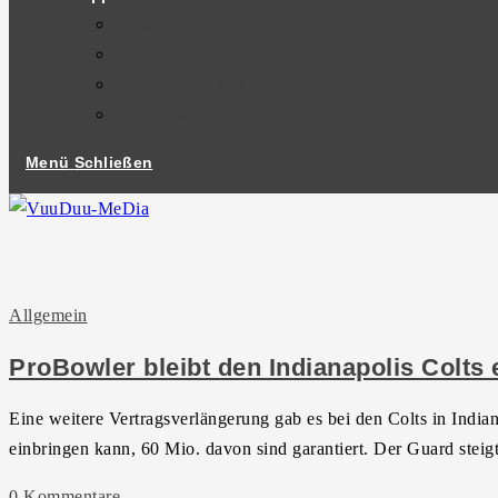
Kontakt
Patreon
Amazon Partnerlink
PayPal-Spende
Menü
Schließen
Allgemein
ProBowler bleibt den Indianapolis Colts 
Eine weitere Vertragsverlängerung gab es bei den Colts in India
einbringen kann, 60 Mio. davon sind garantiert. Der Guard stei
0 Kommentare