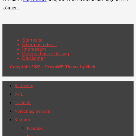
können.
Startseite
Über uns oder…
Impressum
Datenschutzerklärung
Disclaimer
Copyright 2026 - OceanWP Theme by Nick
Startseite
NFL
Technik
Vorschlag senden
Support
Kontakt